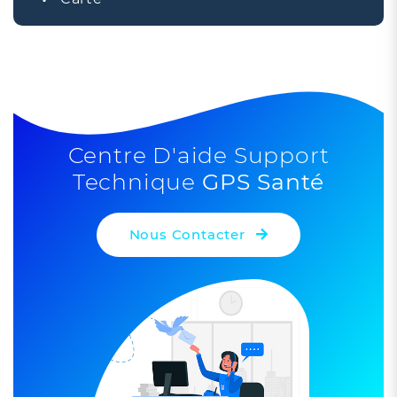
+
−
2
Centre D'aide Support
Technique
GPS Santé
5
Nous Contacter
Leaflet
| ©
OpenStreetMap
contributors