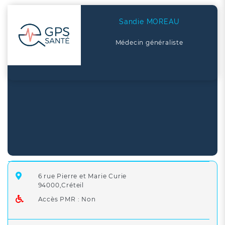
Sandie MOREAU
Médecin généraliste
6 rue Pierre et Marie Curie
94000,Créteil
Accès PMR : Non