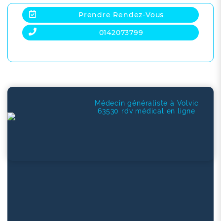
Prendre Rendez-Vous
0142073799
Médecin généraliste à Volvic
63530 rdv médical en ligne