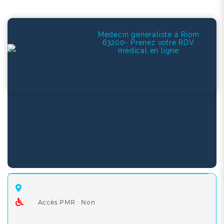
Médecin généraliste à Riom
63200- Prenez votre RDV
médical en ligne
Accès PMR : Non