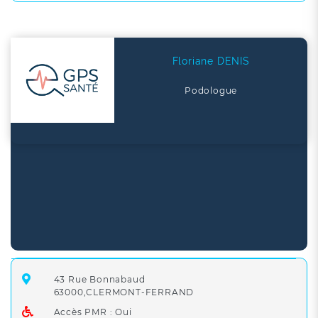
Floriane DENIS
Podologue
43 Rue Bonnabaud
63000,CLERMONT-FERRAND
Accès PMR : Oui