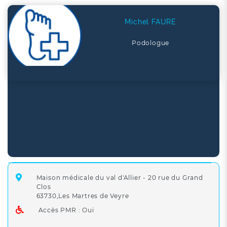
Michel FAURE
Podologue
Maison médicale du val d'Allier - 20 rue du Grand
Clos
63730,Les Martres de Veyre
Accès PMR : Oui