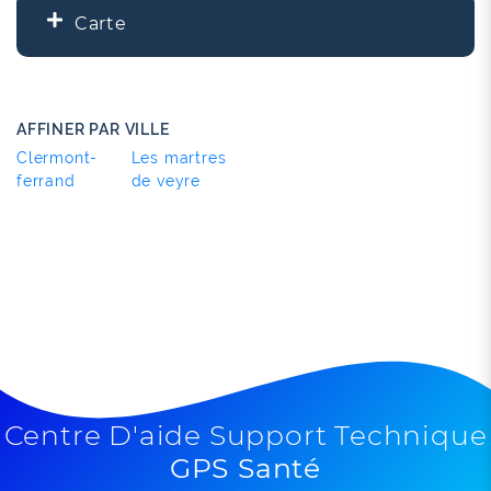
Carte
+
−
AFFINER PAR VILLE
Clermont-
Les martres
ferrand
de veyre
3
Leaflet
| ©
OpenStreetMap
contributors
Centre D'aide Support Technique
GPS Santé