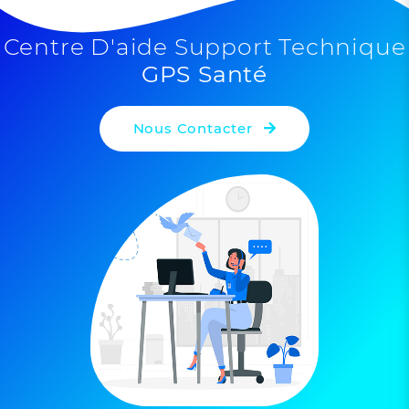
Leaflet
| ©
OpenStreetMap
contributors
Centre D'aide Support Technique
GPS Santé
Nous Contacter