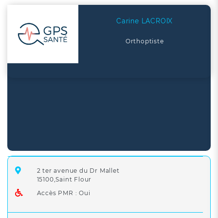
Carine LACROIX
Orthoptiste
2 ter avenue du Dr Mallet
15100,Saint Flour
Accès PMR : Oui