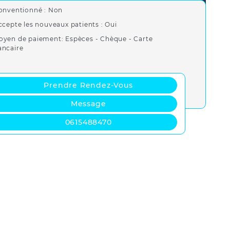
onventionné : Non
ccepte les nouveaux patients : Oui
oyen de paiement: Espèces - Chèque - Carte
ancaire
Prendre Rendez-Vous
Message
0615488470