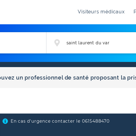
Visiteurs médicaux
P
rouvez un professionnel de santé proposant la pr
En cas d'urgence contacter le 0615488470