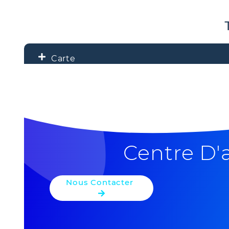
Carte
+
−
Centre D'
Nous Contacter