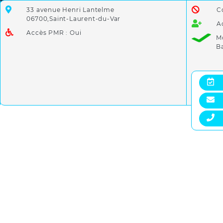
33 avenue Henri Lantelme
C
06700,Saint-Laurent-du-Var
A
Accès PMR : Oui
M
B