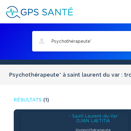
Psychothérapeute* à saint laurent du var : t
RÉSULTATS
(1)
- Saint-Laurent-du-Var
DJIAN LAETITIA
Hypnothérapeute