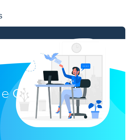
s
ue
GPS Santé