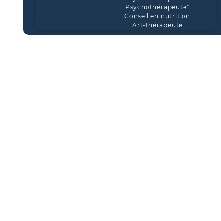
Psychothérapeute*
Conseil en nutrition
Art-thérapeute