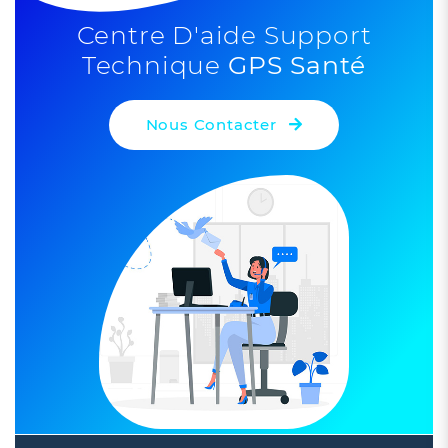
Centre D'aide Support
Technique
GPS Santé
Nous Contacter
Leaflet
| ©
OpenStreetMap
contributors