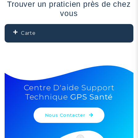
Trouver un praticien près de chez
vous
Carte
+
−
Centre D'aide Support
Technique
GPS Santé
Nous Contacter
Leaflet
| ©
OpenStreetMap
contributors