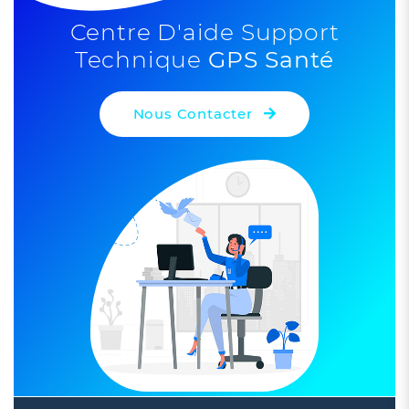
Centre D'aide Support
Technique
GPS Santé
Nous Contacter
Leaflet
| ©
OpenStreetMap
contributors