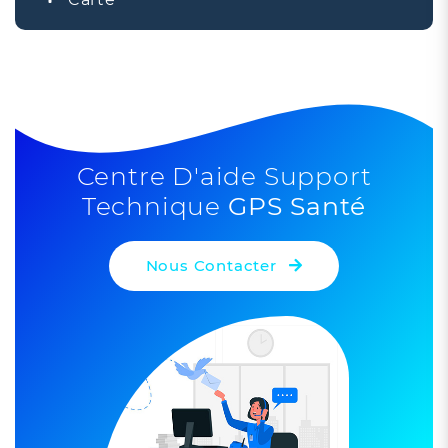
+
−
Centre D'aide Support
Technique
GPS Santé
Nous Contacter
Leaflet
| ©
OpenStreetMap
contributors