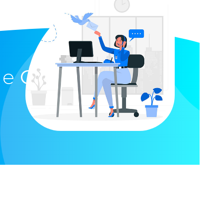
ue
GPS Santé
Leaflet
| ©
OpenStreetMap
contributors