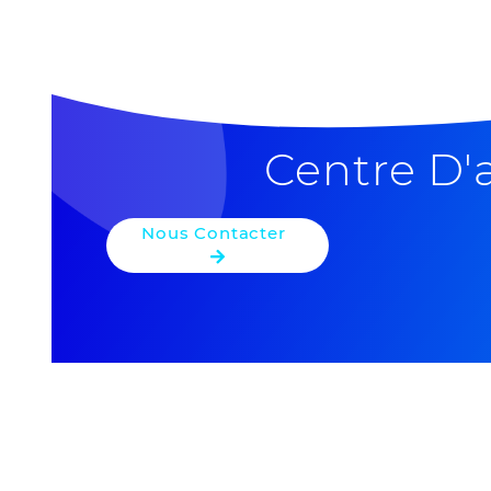
+
−
Centre D'
Nous Contacter