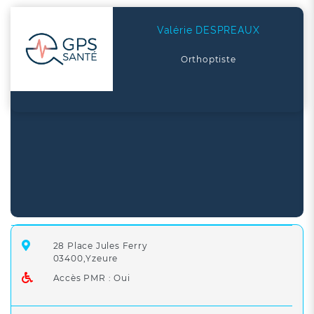
Valérie DESPREAUX
Orthoptiste
28 Place Jules Ferry
03400,Yzeure
Accès PMR : Oui