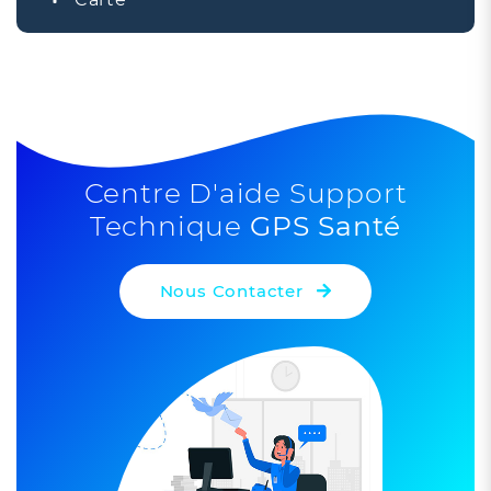
+
−
Centre D'aide Support
Technique
GPS Santé
Nous Contacter
Leaflet
| ©
OpenStreetMap
contributors