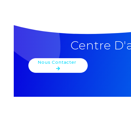
+
−
Centre D'
Nous Contacter