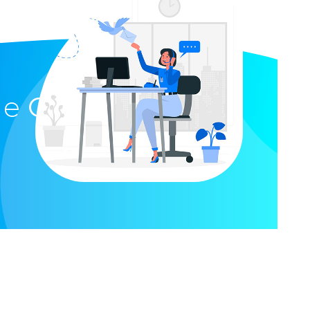
ue
GPS Santé
Leaflet
| ©
OpenStreetMap
contributors