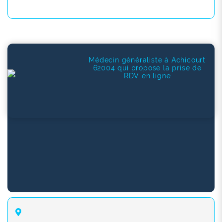
Médecin généraliste à Achicourt
62004 qui propose la prise de
RDV en ligne