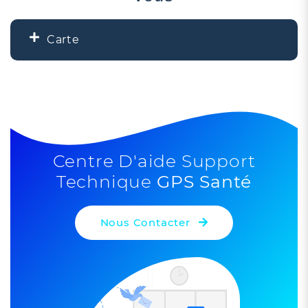
Carte
+
−
2
Centre D'aide Support
Technique
GPS Santé
5
Nous Contacter
Leaflet
| ©
OpenStreetMap
contributors