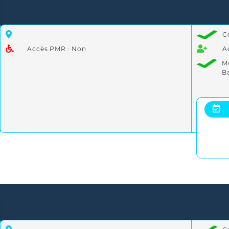
C
Accès PMR : Non
A
M
B