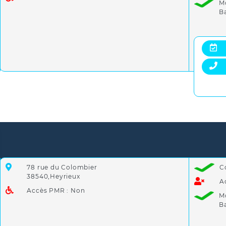
M
B
78 rue du Colombier
C
38540,Heyrieux
A
Accès PMR : Non
M
B