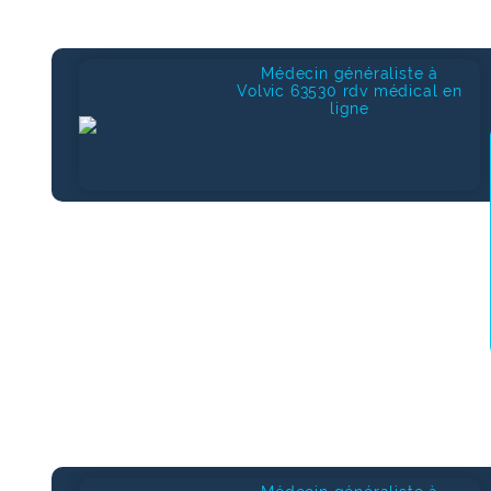
Médecin généraliste à
Volvic 63530 rdv médical en
ligne