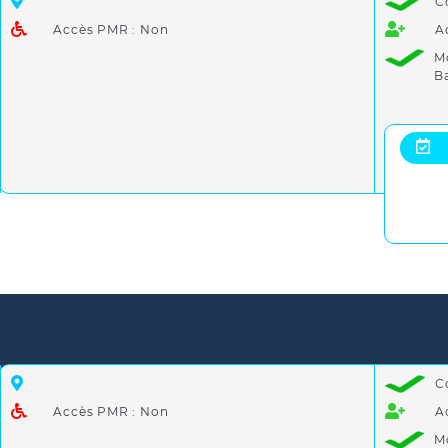
C
Accès PMR : Non
A
M
B
C
Accès PMR : Non
A
M