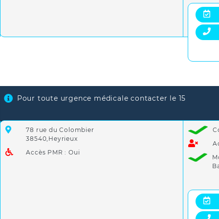
Pour toute urgence médicale contacter le 15
78 rue du Colombier
C
38540,Heyrieux
A
Accès PMR : Oui
M
B