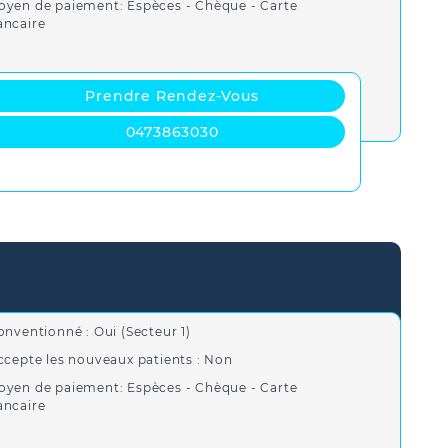
oyen de paiement: Espèces - Chèque - Carte
ancaire
Prendre Rendez-Vous
0473863030
onventionné : Oui (Secteur 1)
ccepte les nouveaux patients : Non
oyen de paiement: Espèces - Chèque - Carte
ancaire