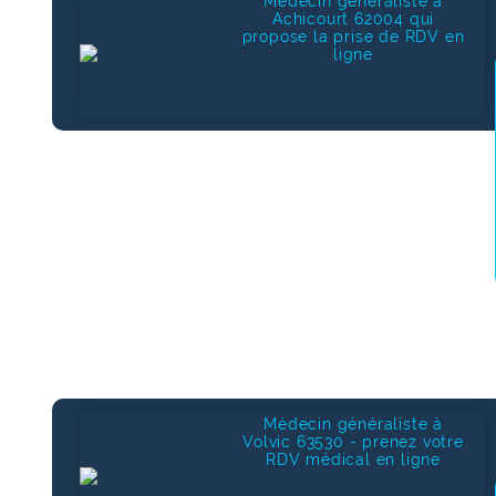
Médecin généraliste à
Achicourt 62004 qui
propose la prise de RDV en
ligne
Médecin généraliste à
Volvic 63530 - prenez votre
RDV médical en ligne