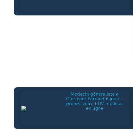
Médecin généraliste à
Clermont Ferrand 63000 -
prenez votre RDV médical
en ligne