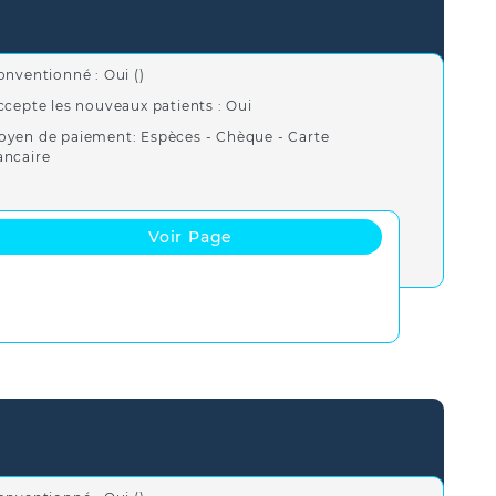
onventionné : Oui ()
ccepte les nouveaux patients : Oui
oyen de paiement: Espèces - Chèque - Carte
ancaire
Voir Page