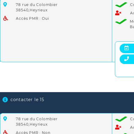
78 rue du Colombier
C
38540,Heyrieux
A
Accès PMR : Oui
M
B
contacter le 15
78 rue du Colombier
C
38540,Heyrieux
A
Accès PMR : Non