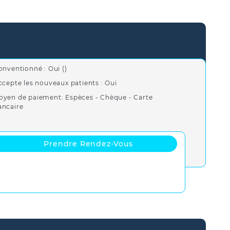
onventionné : Oui ()
ccepte les nouveaux patients : Oui
oyen de paiement: Espèces - Chèque - Carte
ancaire
Prendre Rendez-Vous