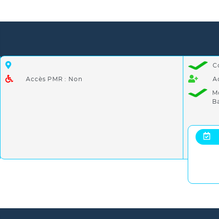
C
Accès PMR : Non
A
M
B