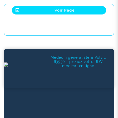
Voir Page
Médecin généraliste à Volvic
63530 - prenez votre RDV
médical en ligne