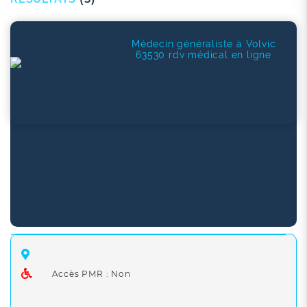
Médecin généraliste à Volvic
63530 rdv médical en ligne
Accès PMR : Non