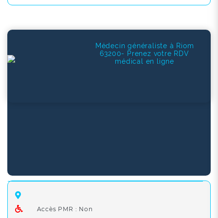
Médecin généraliste à Riom
63200- Prenez votre RDV
médical en ligne
Accès PMR : Non