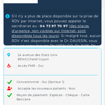
S'il n'y a plus de place disponible sur la prise de
RDV par Internet, vous pouvez appeler le
secrétariat au :
04 73 97 70 97
(
des places
d'urgence, non visibles sur Internet, sont
disponibles tous les jours
).
Si malgré tout, aucun
RDV n'est disponible avec le Dr DAUSSIN, vous
pouvez consulter les Dr HIDALGO, Dr JUIN, Dr
MALHANCHE ou Dr MAZEL.
24 avenue des Etats Unis
En cas d'urgence vitale, appeler le
15
.
63140,Chatel Guyon
Accès PMR : Oui
Conventionné : Oui (Secteur 1)
Accepte les nouveaux patients : Non
Moyen de paiement: Espèces - Chèque - Carte
Bancaire