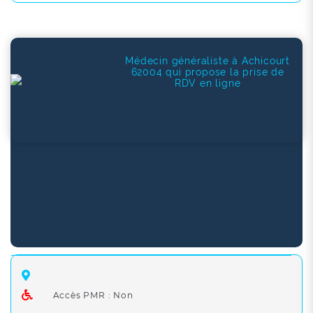
Médecin généraliste à Achicourt
62004 qui propose la prise de
RDV en ligne
Accès PMR : Non