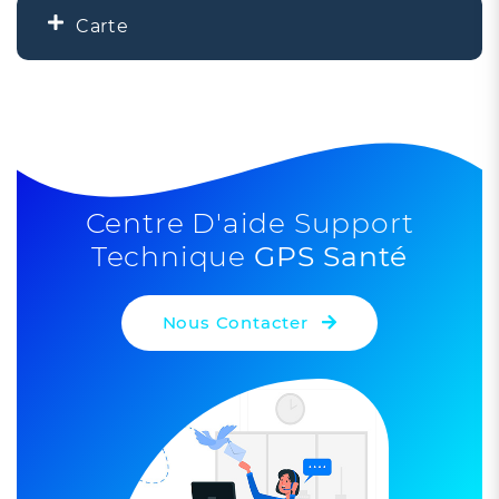
Carte
+
−
5
Centre D'aide Support
Technique
GPS Santé
5
Nous Contacter
Leaflet
| ©
OpenStreetMap
contributors