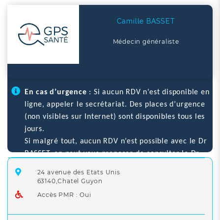
Camille BASSET
Médecin généraliste
En cas d’urgence
: Si aucun RDV n’est disponible en
ligne, appeler le secrétariat. Des places d’urgence
(non visibles sur Internet) sont disponibles tous les
jours.
Si malgré tout, aucun RDV n’est possible avec le Dr
BASSET, on peut vous proposer de consulter le Dr
DAUSSIN, Dr HIDALGO, Dr JUIN ou le Dr
24 avenue des Etats Unis
MALHANCHE.
63140,Chatel Guyon
En cas d’urgence
sur les heures non ouvrées
(20h-
Accès PMR : Oui
8h en semaine, samedi après 12h, dimanche et jours
fériés) : Appeler le 15 pour être conseillé et orienté