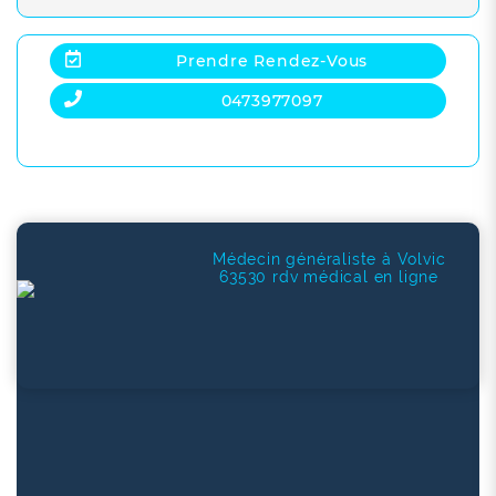
Prendre Rendez-Vous
0473977097
Médecin généraliste à Volvic
63530 rdv médical en ligne