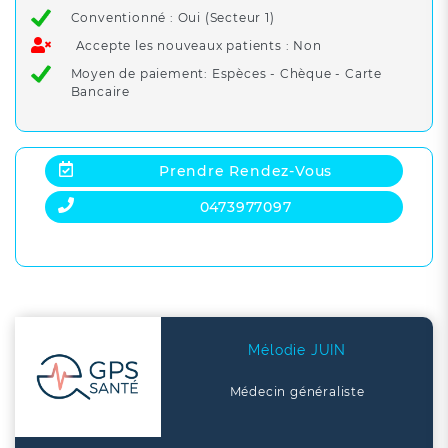
si besoin vers la maison médicale de garde de
Conventionné : Oui (Secteur 1)
Volvic ou les Urgences.
Accepte les nouveaux patients : Non
En cas d’urgence vitale
: Appeler le 15
Moyen de paiement: Espèces - Chèque - Carte
Bancaire
Prendre Rendez-Vous
0473977097
Mélodie JUIN
Médecin généraliste