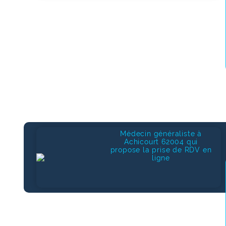
Médecin généraliste à
Achicourt 62004 qui
propose la prise de RDV en
ligne