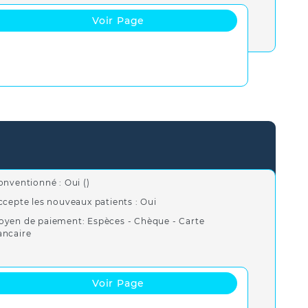
Voir Page
onventionné : Oui ()
ccepte les nouveaux patients : Oui
oyen de paiement: Espèces - Chèque - Carte
ancaire
Voir Page