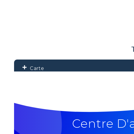
Carte
+
−
Centre D'