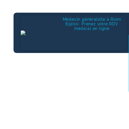
Médecin généraliste à Riom
63200- Prenez votre RDV
médical en ligne