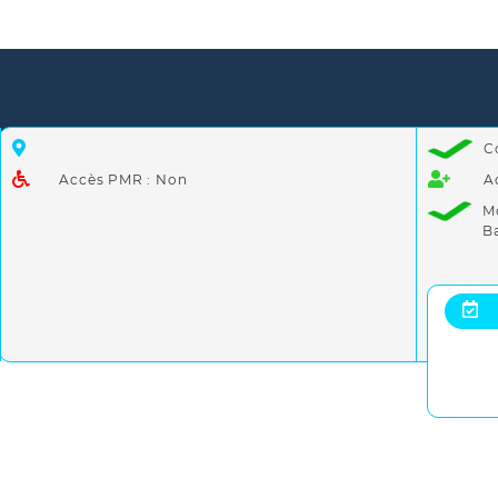
C
Accès PMR : Non
A
M
B