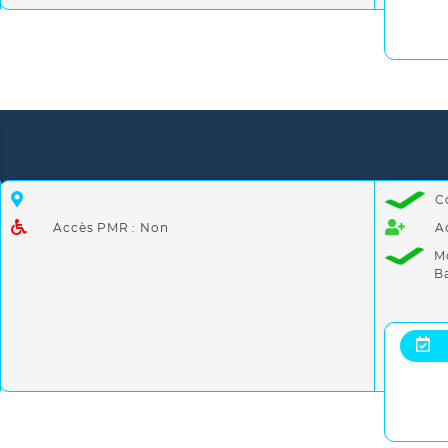
C
Accès PMR : Non
A
M
B