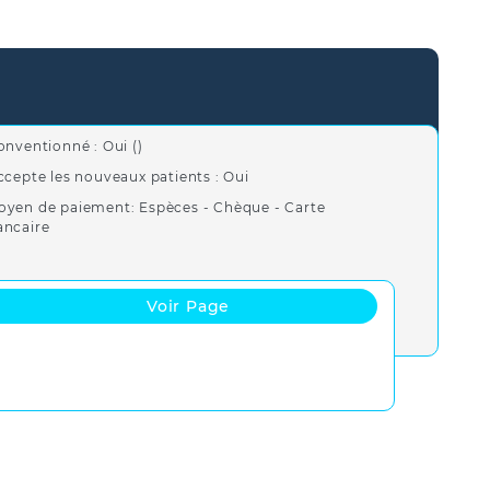
onventionné : Oui ()
ccepte les nouveaux patients : Oui
oyen de paiement: Espèces - Chèque - Carte
ancaire
Voir Page