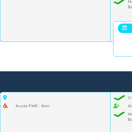
M
B
C
Accès PMR : Non
A
M
B