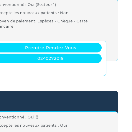
onventionné : Oui (Secteur 1)
ccepte les nouveaux patients : Non
oyen de paiement: Espèces - Chèque - Carte
ancaire
Prendre Rendez-Vous
0240272019
onventionné : Oui ()
ccepte les nouveaux patients : Oui