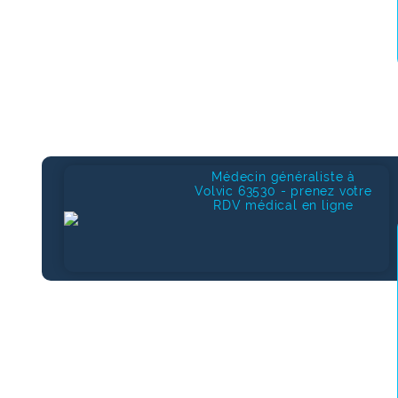
Médecin généraliste à
Volvic 63530 - prenez votre
RDV médical en ligne