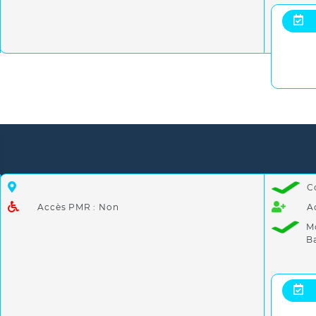
C
Accès PMR : Non
A
M
B