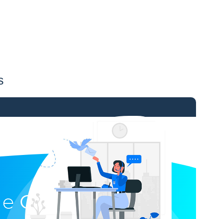
s
ue
GPS Santé