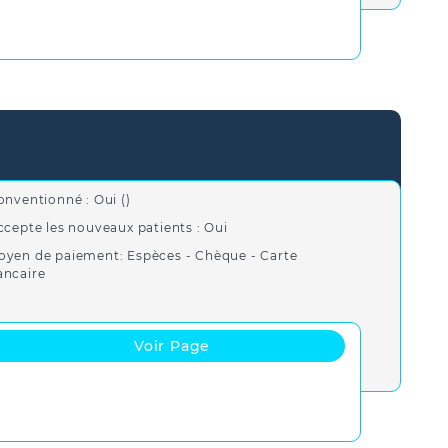
onventionné : Oui ()
ccepte les nouveaux patients : Oui
oyen de paiement: Espèces - Chèque - Carte
ancaire
Voir Page