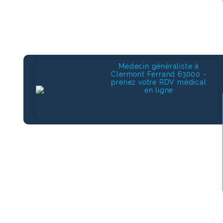
Médecin généraliste à
Clermont Ferrand 63000 -
prenez votre RDV médical
en ligne