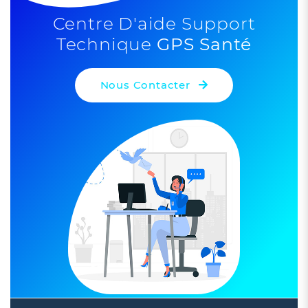
Centre D'aide Support
Technique
GPS Santé
5
Nous Contacter
Leaflet
| ©
OpenStreetMap
contributors