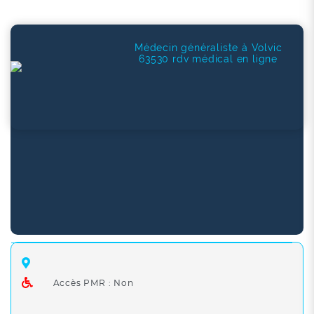
Médecin généraliste à Volvic
63530 rdv médical en ligne
Accès PMR : Non