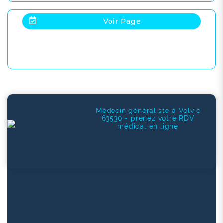
Voir Page
Médecin généraliste à Volvic
63530 - prenez votre RDV
médical en ligne