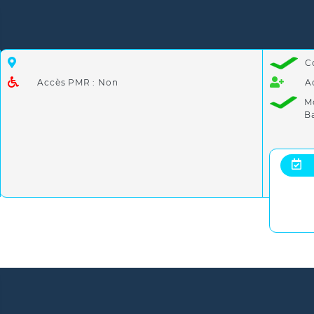
C
Accès PMR : Non
A
M
B