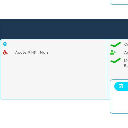
C
Accès PMR : Non
A
M
B