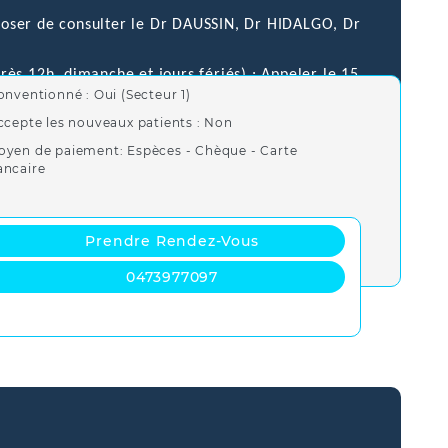
oposer de consulter le Dr DAUSSIN, Dr HIDALGO, Dr
ès 12h, dimanche et jours fériés) : Appeler le 15
onventionné : Oui (Secteur 1)
Volvic ou les Urgences.
ccepte les nouveaux patients : Non
oyen de paiement: Espèces - Chèque - Carte
ancaire
Prendre Rendez-Vous
0473977097