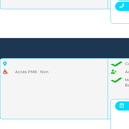
C
Accès PMR : Non
A
M
B