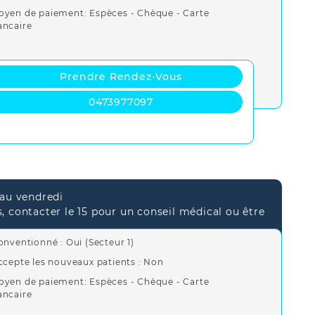
oyen de paiement: Espèces - Chèque - Carte
ancaire
Prendre Rendez-Vous
0473977097
 au vendredi
s, contacter le 15 pour un conseil médical ou être
onventionné : Oui (Secteur 1)
ccepte les nouveaux patients : Non
oyen de paiement: Espèces - Chèque - Carte
ancaire