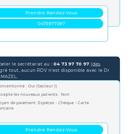
Prendre Rendez-Vous
0473977097
eler le secrétariat au :
04 73 97 70 97
(
des
gré tout, aucun RDV n'est disponible avec le Dr
 MAZEL.
onventionné : Oui (Secteur 1)
ccepte les nouveaux patients : Non
oyen de paiement: Espèces - Chèque - Carte
ancaire
Prendre Rendez-Vous