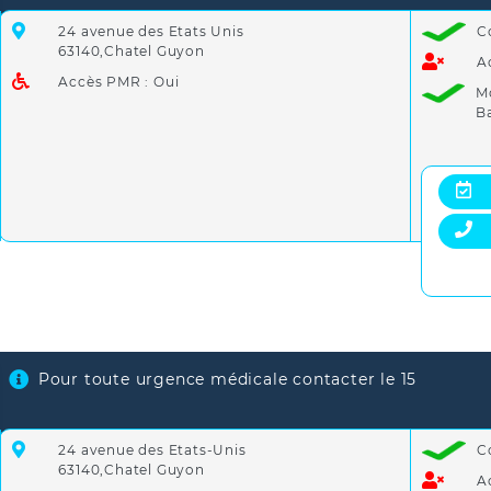
24 avenue des Etats Unis
C
63140,Chatel Guyon
A
Accès PMR : Oui
M
B
Pour toute urgence médicale contacter le 15
24 avenue des Etats-Unis
C
63140,Chatel Guyon
A