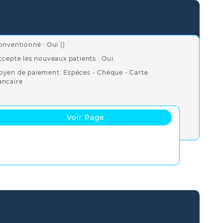
onventionné : Oui ()
ccepte les nouveaux patients : Oui
oyen de paiement: Espèces - Chèque - Carte
ancaire
Voir Page