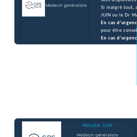
sont disponibles
Médecin généraliste
Si malgré tout,
JUIN ou le Dr 
En cas d’urgen
pour être consei
En cas d’urgenc
Mélodie JUIN
Médecin généraliste