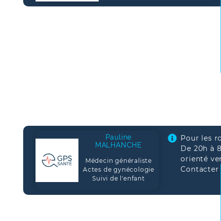
Pauline
Pour les r
MALHANCHE
De 20h à 8
orienté ve
Médecin généraliste
Contacter 
Actes de gynécologie
Suivi de l'enfant