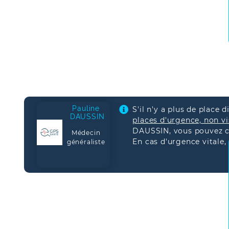
Pauline
S'il n'y a plus de place 
DAUSSIN
places d'urgence, non vis
DAUSSIN, vous pouvez 
Médecin
En cas d'urgence vitale,
généraliste