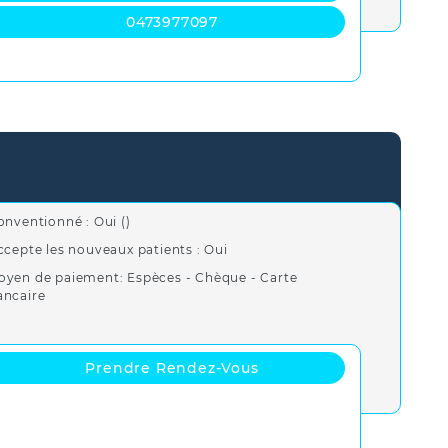
0473977097
onventionné : Oui ()
ccepte les nouveaux patients : Oui
oyen de paiement: Espèces - Chèque - Carte
ancaire
Prendre Rendez-Vous