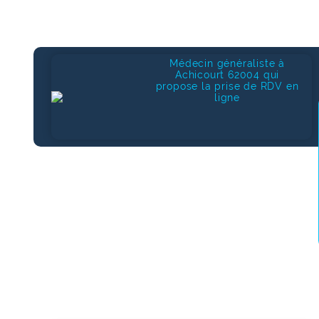
Médecin généraliste à
Achicourt 62004 qui
propose la prise de RDV en
ligne