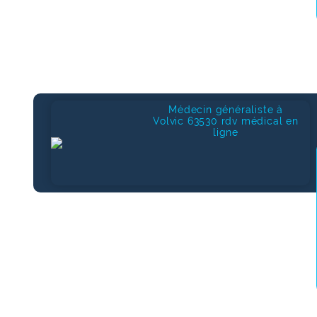
Médecin généraliste à
Volvic 63530 rdv médical en
ligne