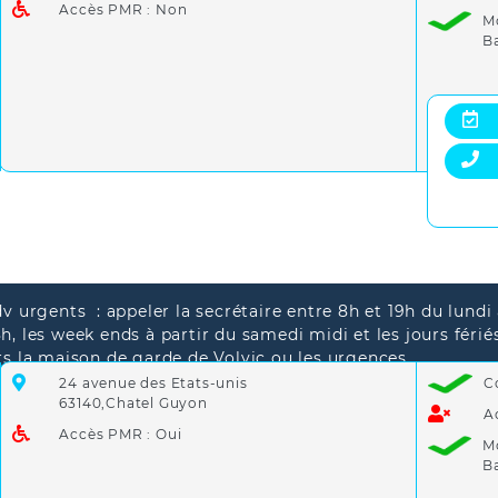
Accès PMR : Non
M
B
dv urgents : appeler la secrétaire entre 8h et 19h du lundi
h, les week ends à partir du samedi midi et les jours férié
rs la maison de garde de Volvic ou les urgences
le 15 pour toute urgence vitale
24 avenue des Etats-unis
C
63140,Chatel Guyon
A
Accès PMR : Oui
M
B