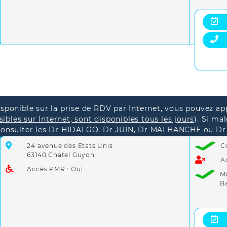
disponible sur la prise de RDV par Internet, vous pouvez app
ibles sur Internet, sont disponibles tous les jours
).
Si mal
consulter les Dr HIDALGO, Dr JUIN, Dr MALHANCHE ou Dr
 appeler le
15
.
24 avenue des Etats Unis
C
63140,Chatel Guyon
A
Accès PMR : Oui
M
B