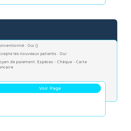
onventionné : Oui ()
ccepte les nouveaux patients : Oui
oyen de paiement: Espèces - Chèque - Carte
ancaire
Voir Page