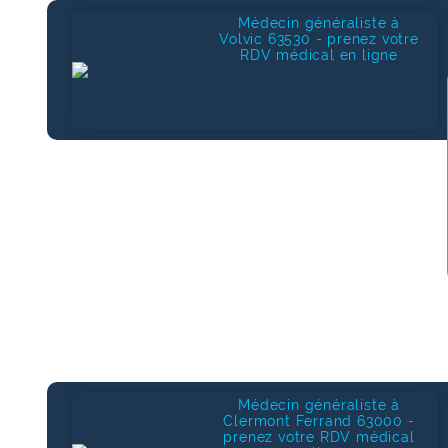
Médecin généraliste à
Volvic 63530 - prenez votre
RDV médical en ligne
Médecin généraliste à
Clermont Ferrand 63000 -
prenez votre RDV médical