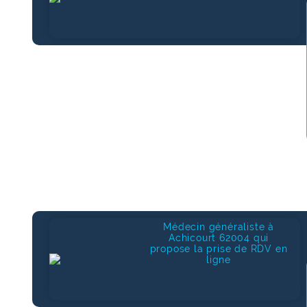
Médecin généraliste à
Achicourt 62004 qui
propose la prise de RDV en
ligne