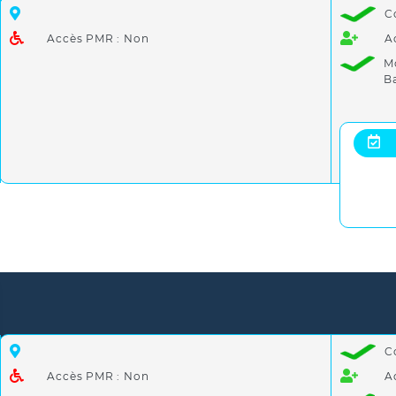
C
Accès PMR : Non
A
M
B
C
Accès PMR : Non
A