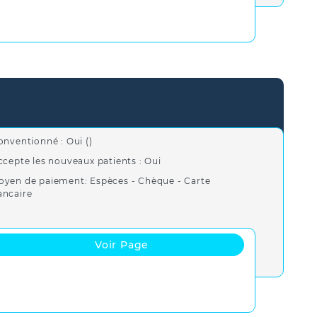
onventionné : Oui ()
ccepte les nouveaux patients : Oui
oyen de paiement: Espèces - Chèque - Carte
ancaire
Voir Page