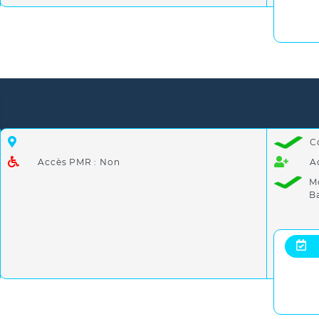
C
Accès PMR : Non
A
M
B