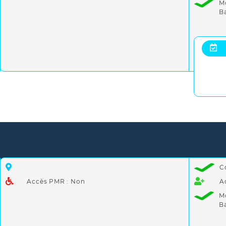
M
B
C
Accès PMR : Non
A
M
B