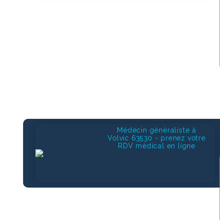
Médecin généraliste à
Volvic 63530 - prenez votre
RDV médical en ligne