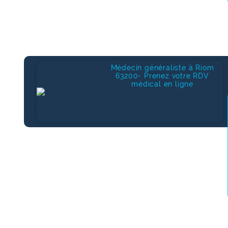
Médecin généraliste à Riom
63200- Prenez votre RDV
médical en ligne