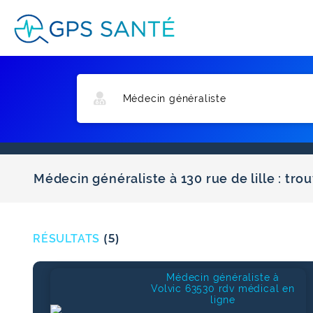
Médecin généraliste à 130 rue de lille : tr
RÉSULTATS
(5)
Médecin généraliste à
Volvic 63530 rdv médical en
ligne