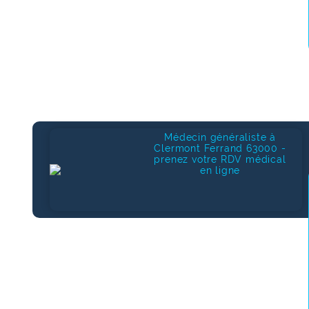
Médecin généraliste à
Clermont Ferrand 63000 -
prenez votre RDV médical
en ligne