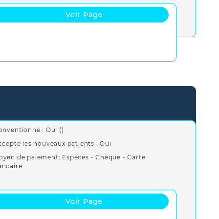
Voir Page
onventionné : Oui ()
ccepte les nouveaux patients : Oui
oyen de paiement: Espèces - Chèque - Carte
ancaire
Voir Page