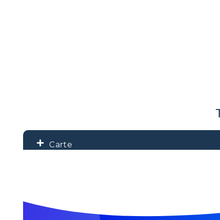
Carte
+
−