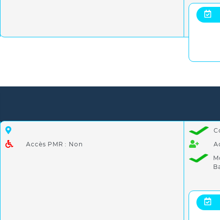
C
Accès PMR : Non
A
M
B