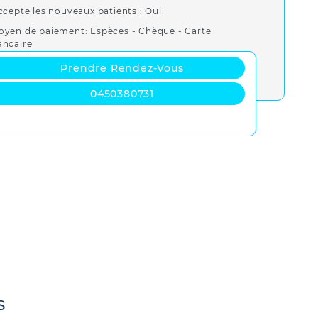
ccepte les nouveaux patients : Oui
oyen de paiement: Espèces - Chèque - Carte
ancaire
Prendre Rendez-Vous
0450380731
s