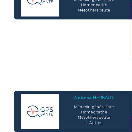
Homéopathe
Mésothérapeute
Andréea HERBAUT
Médecin généraliste
Homéopathe
Mésothérapeute
z-Autres