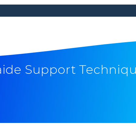
aide Support Techniq
2