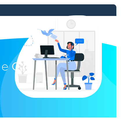
ue
GPS Santé