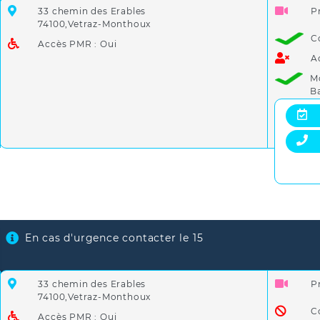
33 chemin des Erables
P
74100,Vetraz-Monthoux
C
Accès PMR : Oui
A
M
B
En cas d'urgence contacter le 15
33 chemin des Erables
P
74100,Vetraz-Monthoux
C
Accès PMR : Oui