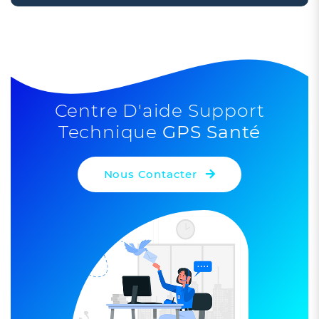
+
−
Centre D'aide Support
Technique
GPS Santé
Nous Contacter
Leaflet
| ©
OpenStreetMap
contributors