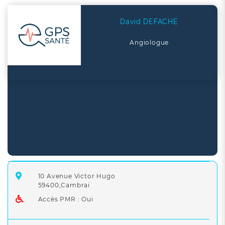
David DEFACHE
Angiologue
10 Avenue Victor Hugo
59400,Cambrai
Accès PMR : Oui