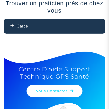
Trouver un praticien près de chez
vous
Carte
+
−
Centre D'aide Support
Technique
GPS Santé
Nous Contacter
Leaflet
| ©
OpenStreetMap
contributors