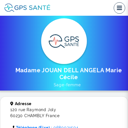
Madame JOUAN DELL ANGELA Marie
Cécile
Sage-femme
Adresse
120 rue Raymond Joly
60230 CHAMBLY France
Téléphone (Fixe) :
0680031594