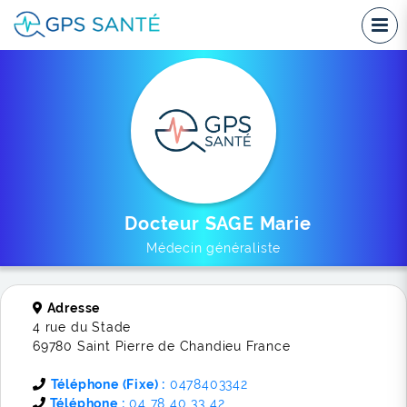
Docteur SAGE Marie
Médecin généraliste
Adresse
4 rue du Stade
69780 Saint Pierre de Chandieu France
Téléphone (Fixe) :
0478403342
Téléphone :
04 78 40 33 42