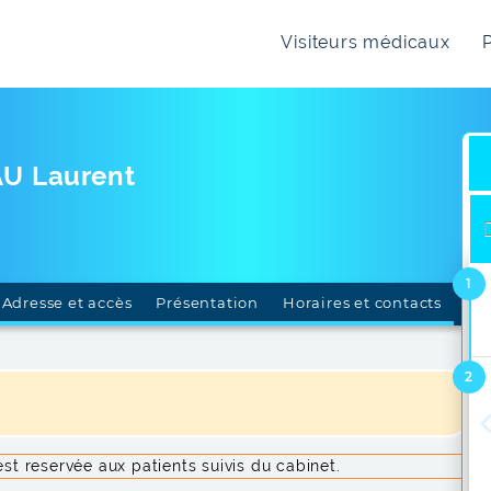
Visiteurs médicaux
P
U Laurent
Adresse et accès
Présentation
Horaires et contacts
st reservée aux patients suivis du cabinet.