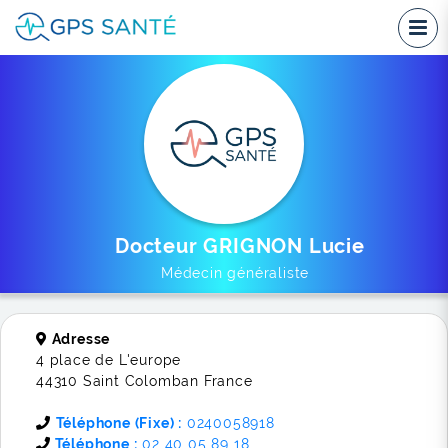
Docteur GRIGNON Lucie
Médecin généraliste
Adresse
4 place de L'europe
44310 Saint Colomban France
Téléphone (Fixe) :
0240058918
Téléphone :
02 40 05 89 18