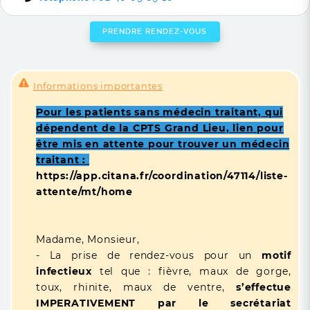
PRENDRE RENDEZ-VOUS
Informations importantes
Pour les patients sans médecin traitant, qui
dépendent de la CPTS Grand Lieu, lien pour
être mis en attente pour trouver un médecin
traitant :
https://app.citana.fr/coordination/47114/liste-
attente/mt/home
Madame, Monsieur,
- La prise de rendez-vous pour un
motif
infectieux
tel que : fièvre, maux de gorge,
toux, rhinite, maux de ventre,
s’effectue
IMPERATIVEMENT par le secrétariat