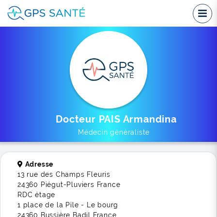
Docteur PAIS Armandina
Médecin généraliste
Adresse
13 rue des Champs Fleuris
24360 Piégut-Pluviers France
RDC étage
1 place de la Pïle - Le bourg
24360 Bussière Badil France