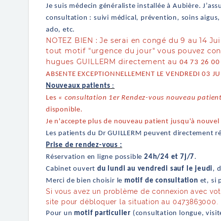
Je suis médecin généraliste installée à Aubière. J’ass
consultation : suivi médical, prévention, soins aigus,
ado, etc.
NOTEZ BIEN : Je serai en congé du 9 au 14 Jui
tout motif "urgence du jour" vous pouvez co
hugues GUILLERM directement au
04 73 26 00 
ABSENTE EXCEPTIONNELLEMENT LE VENDREDI 03 JU
Nouveaux patients
:
Les
« consultation 1er Rendez-vous nouveau patien
disponible.
Je n'accepte plus de nouveau patient jusqu'à nouve
Les patients du Dr GUILLERM peuvent directement ré
Prise de rendez-vous :
Réservation en ligne possible
24h/24 et 7j/7
.
Cabinet ouvert
du lundi au vendredi sauf le jeudi
, 
Merci de bien choisir le
motif de consultation
et, si
Si vous avez un problème de connexion avec vot
site pour débloquer la situation au 0473863000.
Pour un
motif particulier
(consultation longue, visit