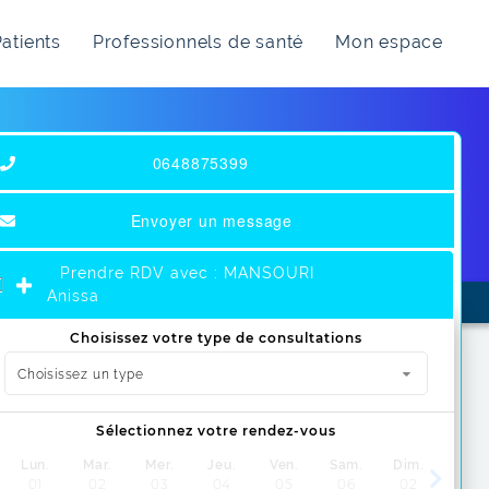
atients
Professionnels de santé
Mon espace
0648875399
Envoyer un message
Prendre RDV avec : MANSOURI
Anissa
Choisissez votre type de consultations
Choisissez un type
Choisissez un type
Sélectionnez votre rendez-vous
Consultation médecine générale
Lun.
Consultation ados
Mar.
Mer.
Jeu.
Ven.
Sam.
Dim.
01
02
03
04
05
06
02