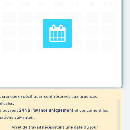
Consultation de renouvellement de traitement
Sept.
Sept.
Sept.
Sept.
Sept.
Sept.
Sept.
Consultation gynécologique
12:50
12:50
12:50
12:50
12:50
12:50
12:50
Consultation longue
Consultation pédiatrique
-
-
-
-
-
-
-
Consultation Suivi Nourrisson
-
-
-
-
-
-
-
Premier rendez-vous : nouveau patient
Premier rendez-vous : nouveau patient (Changement médecin traitant)
Urgence du jour
 créneaux spécifiques sont réservés aux urgences
dicales.
 s’ouvrent
24h à l’avance uniquement
et concernent les
uations suivantes :
Arrêt de travail nécessitant une date du jour