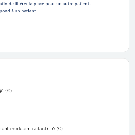
in de libérer la place pour un autre patient.
pond à un patient.
30 (€)
ent médecin traitant) :
0 (€)