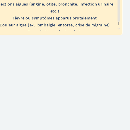
fections aiguës (angine, otite, bronchite, infection urinaire,
etc.)
Fièvre ou symptômes apparus brutalement
Douleur aiguë (ex. lombalgie, entorse, crise de migraine)
Consultation enfant malade