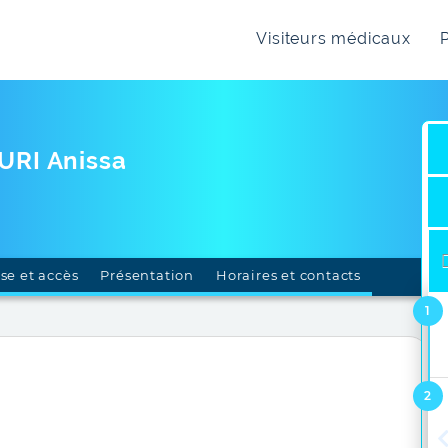
Visiteurs médicaux
P
RI Anissa
se et accès
Présentation
Horaires et contacts