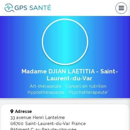
Madame DJIAN LAETITIA - Saint-
Laurent-du-Var
Art-thérapeute Conseil en nutrition
Hypnothérapeute Psychothérapeute*
Adresse
33 avenue Henri Lantelme
06700 Saint-Laurent-du-Var France
Bâtiment C au Rez-de-chausée