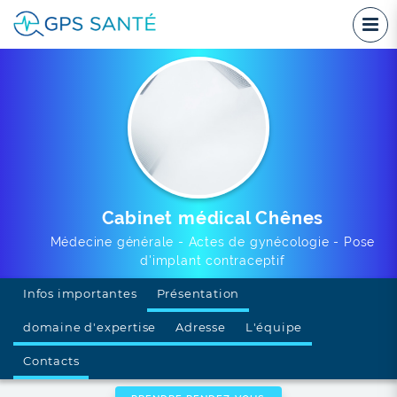
Cabinet médical Chênes
Médecine générale - Actes de gynécologie - Pose
d'implant contraceptif
Infos importantes
Présentation
domaine d'expertise
Adresse
L'équipe
Contacts