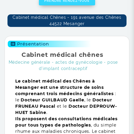
PRENDRE RENDEZ-VOUS
Cabinet médical Chênes - 191 avenue des Chênes
44522 Mesanger
Présentation
Cabinet médical chênes
Médecine générale - actes de gynécologie - pose
d'implant contraceptif
Le cabinet médical des Chênes à
Mesanger est une structure de soins
comprenant trois médecins généralistes
:
le
Docteur GUILBAUD Gaelle
, le
Docteur
FRUNEAU Pascal
et le
Docteur DEPROUW-
HUET Sabine
.
Ils proposent des consultations médicales
pour tous types de pathologies
, du simple
rhume aux maladies chroniques. Le cabinet